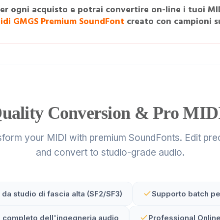
per ogni acquisto e potrai convertire on-line i tuoi MID
idi GMGS Premium SoundFont
creato con campioni su
Quality Conversion & Pro MIDI
sform your MIDI with premium SoundFonts. Edit prec
and convert to studio-grade audio.
da studio di fascia alta (SF2/SF3)
Supporto batch per
o completo dell'ingegneria audio
Professional Online