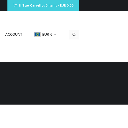
Il Tuo Carrello:
0 Items
-
EUR 0,00
ACCOUNT
EUR €