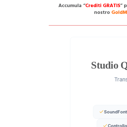
Accumula “
Crediti GRATIS
” 
nostro
GoldM
Studio 
Tran
SoundFont 
Controll