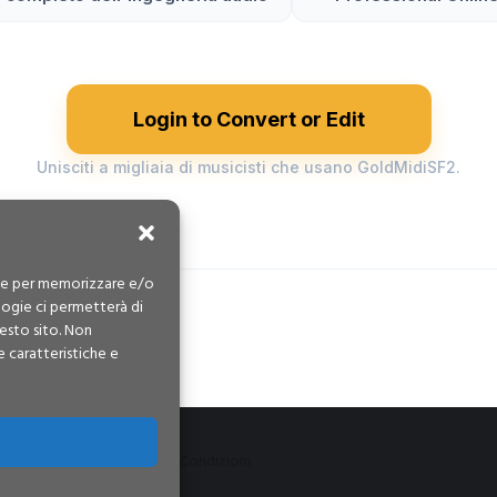
Login to Convert or Edit
Unisciti a migliaia di musicisti che usano GoldMidiSF2.
kie per memorizzare e/o
logie ci permetterà di
esto sito. Non
e caratteristiche e
e Policy
Termini & Condizioni
ervati!