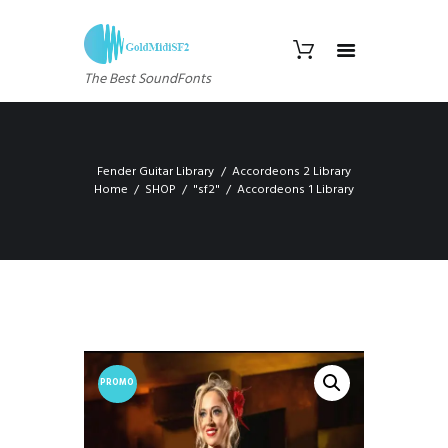
The Best SoundFonts
Fender Guitar Library
Accordeons 2 Library
Home
SHOP
"sf2"
Accordeons 1 Library
PROMO
!