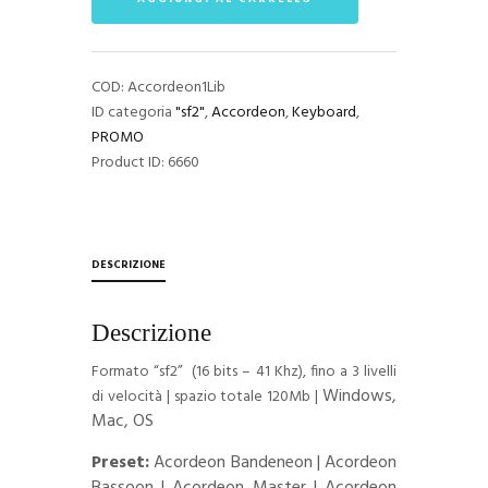
quantità
COD:
Accordeon1Lib
ID categoria
"sf2"
,
Accordeon
,
Keyboard
,
PROMO
Product ID:
6660
DESCRIZIONE
Descrizione
Formato “sf2” (16 bits – 41 Khz), fino a 3 livelli
Windows,
di velocità | spazio totale 120Mb |
Mac, OS
Preset:
Acordeon Bandeneon |
Acordeon