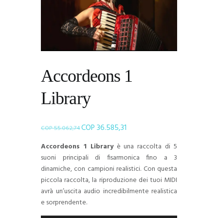
Accordeons 1
Library
COP
36.585,31
Il
Il
COP
55.062,74
prezzo
prezzo
Accordeons 1 Library
è una raccolta di 5
originale
attuale
suoni principali di fisarmonica fino a 3
era:
è:
dinamiche, con campioni realistici. Con questa
COP 55.062,74.
COP 36.585,31.
piccola raccolta, la riproduzione dei tuoi MIDI
avrà un’uscita audio incredibilmente realistica
e sorprendente.