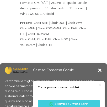
Formato GM “sf2” | 260MB di spazio totale
decompresso | 30 strumenti | 15 preset |
Windows, Mac, Android
Preset:
Choir AHH | Choir OOH | Choir VVV |
Choir MHH | Choir ZOOMMM | Choir FAH | Choir
EEH | Choir HOMMM
Choir OHH | Choir EHH | Choir HOO | Choir
VOHMMM | Choir YHH
Gestisci Consenso Cookie
Per fornire le migliori esperienze, utilizziamo tecnologie come i
cookie per memorizzare e/o accedere alle informazioni del
Come possiamo esserti utile?
dispositivo. Il consenso a queste tecnologie ci permetterà di
elaborare dati come il comportamento di navigazione o ID unici su
questo sito. Non acconsentire o ritirare il consenso può influire
SCRIVICI SU WHATSAPP
negativamente su alcune caratteristiche e funzioni.