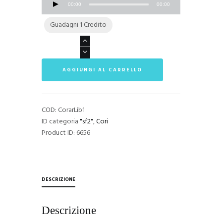
00:00
00:00
Guadagni 1 Credito
Coral
Library
1
AGGIUNGI AL CARRELLO
SoundFont
quantità
COD:
CorarLib1
ID categoria
"sf2"
,
Cori
Product ID:
6656
DESCRIZIONE
Descrizione