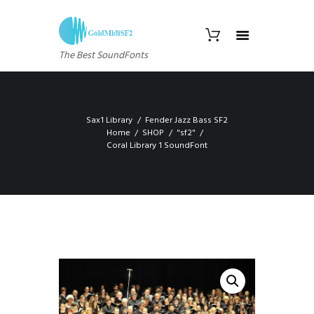
The Best SoundFonts
Sax1 Library
Fender Jazz Bass SF2
Home
SHOP
"sf2"
Coral Library 1 SoundFont