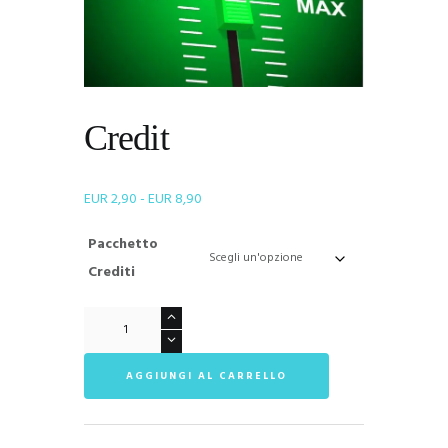
Credit
Fascia
EUR
2,90
-
EUR
8,90
di
Pacchetto
prezzo:
da
Crediti
EUR 2,90
a
Credit
EUR 8,90
quantità
AGGIUNGI AL CARRELLO