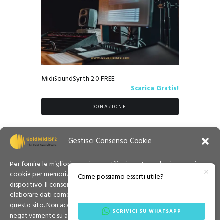
MidiSoundSynth 2.0 FREE
Scarica Gratis!
DONAZIONE!
Gestisci Consenso Cookie
Per fornire le migliori esperienze, utilizziamo tecnologie come i
cookie per memorizzare e/o accedere alle informazioni del
Come possiamo esserti utile?
dispositivo. Il consenso a queste tecnologie ci permetterà di
elaborare dati come il comportamento di navigazione o ID unici su
questo sito. Non acconsentire o ritirare il consenso può influire
SCRIVICI SU WHATSAPP
negativamente su alcune caratteristiche e funzioni.