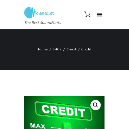
The Best SoundFonts
Home
SHOP
Credit
Credit