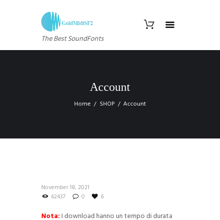
The Best SoundFonts
Account
Home
SHOP
Account
November 18, 2021
62437
0
6
Nota:
I download hanno un tempo di durata