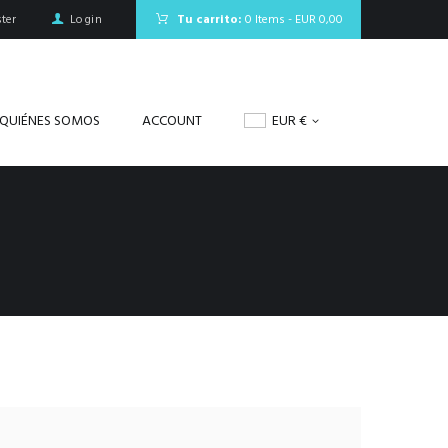
ter
Login
Tu carrito:
0 Items
-
EUR 0,00
QUIÉNES SOMOS
ACCOUNT
EUR €