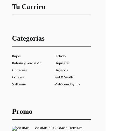
Tu Carriro
Categorías
Bajos
Teclado
Batería y Percusión
Orquesta
Guitarras
Organos
Corales
Pad & Synth
Software
MidiSoundSynth
Promo
GoldMidiSFKR GMGS Premium