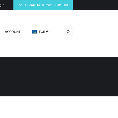
gin
Tu carrito:
0 Items
-
EUR 0,00
ACCOUNT
EUR €