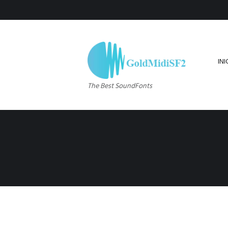
INI
The Best SoundFonts