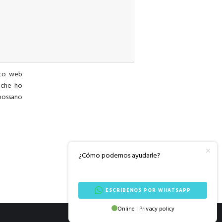
ito web
 che ho
ossano
.
¿Cómo podemos ayudarle?
ESCRÍBENOS POR WHATSAPP
Online | Privacy policy
English (UK)