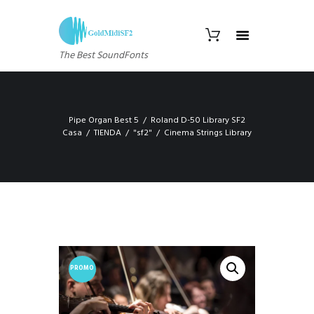
The Best SoundFonts
Pipe Organ Best 5
Roland D-50 Library SF2
Casa
TIENDA
"sf2"
Cinema Strings Library
PROMO
!