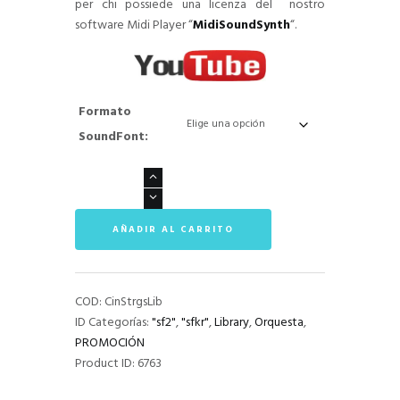
per chi possiede una licenza del nostro
software Midi Player “
MidiSoundSynth
“.
Formato
SoundFont:
Cinema
Strings
Library
AÑADIR AL CARRITO
cantidad
COD:
CinStrgsLib
ID Categorías:
"sf2"
,
"sfkr"
,
Library
,
Orquesta
,
PROMOCIÓN
Product ID:
6763