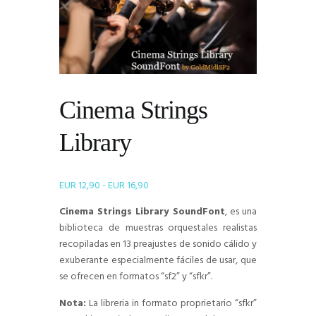
Cinema Strings
Library
Rango
EUR
12,90
-
EUR
16,90
de
Cinema Strings Library SoundFont
, es una
precios:
biblioteca de muestras orquestales realistas
desde
recopiladas en 13 preajustes de sonido cálido y
EUR 12,90
exuberante especialmente fáciles de usar, que
hasta
se ofrecen en formatos “sf2” y “sfkr”.
EUR 16,90
Nota:
La libreria in formato proprietario “sfkr”