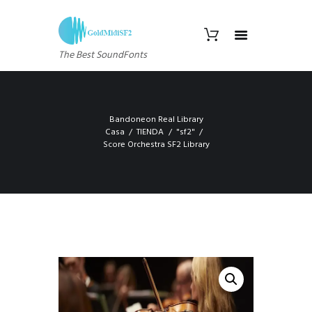
The Best SoundFonts
Bandoneon Real Library
Casa
TIENDA
"sf2"
Score Orchestra SF2 Library