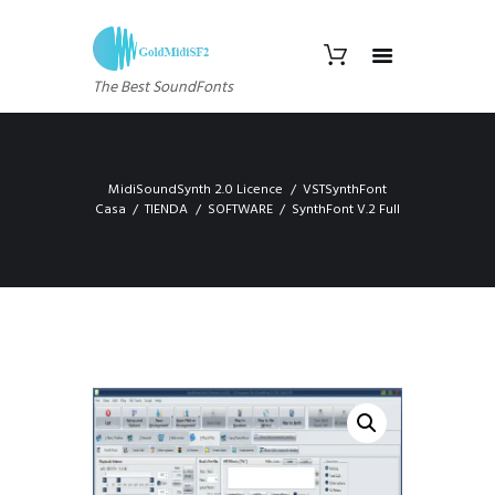
The Best SoundFonts
MidiSoundSynth 2.0 Licence
VSTSynthFont
Casa
TIENDA
SOFTWARE
SynthFont V.2 Full