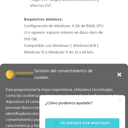
efectos VST.
Requisitos mínimos:
Configuración de Windows: 4 Gb de RAM, CPU
i3 o superior; espacio mínimo en disco duro de
500 GB;
Compatible con Windows 7, Windows 8/8.1,
Windows 10 y Windows 11 de 32 y 64 bits.
Gestión del consentimiento de
cookies
Para proporcionar la mejor experiencia, utilizamos tecnologías
como las cookies para almacenar y/o acceder a la información del
dispositivo. El consentimiento a estas tecnologías nos permitirá
¿Cómo podemos ayudarle?
procesar datos como el comportamiento de navegación o los
identificadores únicos en este sitio. No consentir o retirar el
consentimiento puede afectar negativamente a determinadas
ESCRÍBENOS POR WHATSAPP
características y funciones.