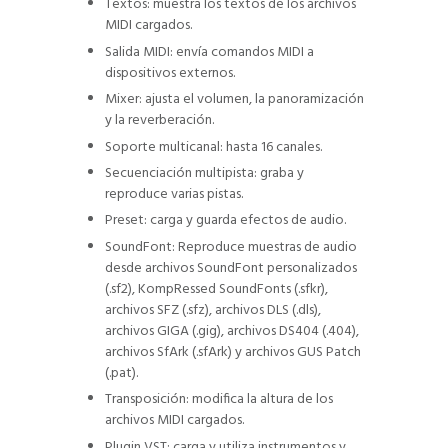
Textos: muestra los textos de los archivos
MIDI cargados.
Salida MIDI: envía comandos MIDI a
dispositivos externos.
Mixer: ajusta el volumen, la panoramización
y la reverberación.
Soporte multicanal: hasta 16 canales.
Secuenciación multipista: graba y
reproduce varias pistas.
Preset: carga y guarda efectos de audio.
SoundFont: Reproduce muestras de audio
desde archivos SoundFont personalizados
(.sf2), KompRessed SoundFonts (.sfkr),
archivos SFZ (.sfz), archivos DLS (.dls),
archivos GIGA (.gig), archivos DS404 (.404),
archivos SfArk (.sfArk) y archivos GUS Patch
(.pat).
Transposición: modifica la altura de los
archivos MIDI cargados.
Plugin VST: carga y utiliza instrumentos y