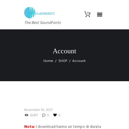
The Best SoundFonts
Account
Home
SHOP
Account
November 18, 2021
62417
0
6
Nota:
I download hanno un tempo di durata