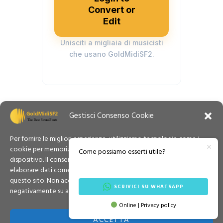
Convert or
Edit
Unisciti a migliaia di musicisti
che usano GoldMidiSF2.
Gestisci Consenso Cookie
Per fornire le migliori esperienze, utilizziamo tecnologie come i
cookie per memorizzare e/o accedere alle informazioni del
Come possiamo esserti utile?
dispositivo. Il consenso a queste tecnologie ci permetterà di
elaborare dati come il comportamento di navigazione o ID unici su
questo sito. Non acconsentire o ritirare il consenso può influire
SCRIVICI SU WHATSAPP
negativamente su alcune caratteristiche e funzioni.
Contatti
Privacy Policy
Cookie Policy
Online | Privacy policy
English (UK)
Termini & Condizioni
ACCETTA