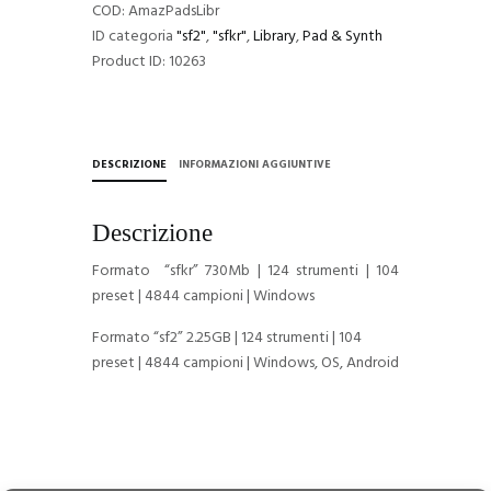
COD:
AmazPadsLibr
ID categoria
"sf2"
,
"sfkr"
,
Library
,
Pad & Synth
Product ID:
10263
DESCRIZIONE
INFORMAZIONI AGGIUNTIVE
Descrizione
Formato “sfkr” 730Mb | 124 strumenti | 104
preset | 4844 campioni | Windows
Formato “sf2” 2.25GB | 124 strumenti | 104
preset | 4844 campioni | Windows, OS, Android