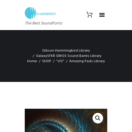
The Best SoundFonts
Gibson Hummingbird Library
GalaxySFKR GMGS Sound Banks Library
Home
SHOP
"sf2"
Amazing Pads Library