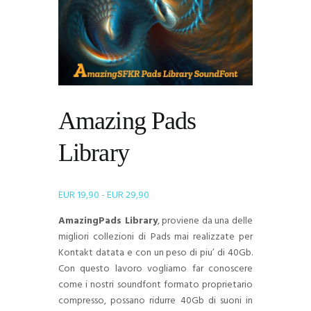
Amazing Pads
Library
Fascia
EUR
19,90
-
EUR
29,90
di
AmazingPads Library
, proviene da una delle
prezzo:
migliori collezioni di Pads mai realizzate per
da
Kontakt datata e con un peso di piu’ di 40Gb.
EUR 19,90
Con questo lavoro vogliamo far conoscere
a
come i nostri soundfont formato proprietario
EUR 29,90
compresso, possano ridurre 40Gb di suoni in